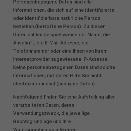
Personenbezogene Daten sind alle
Wir verwenden Cookies und andere Technologien auf unserer
Informationen, die sich auf eine identifizierte
Website. Einige von ihnen sind essenziell, während andere uns
helfen, diese Website und Ihre Erfahrung zu verbessern.
oder identifizierbare natürliche Person
Personenbezogene Daten können verarbeitet werden (z. B. IP-
beziehen (betroffene Person). Zu diesen
Adressen), z. B. für personalisierte Anzeigen und Inhalte oder
Anzeigen- und Inhaltsmessung.
Weitere Informationen über die
Daten zählen beispielsweise der Name, die
Verwendung Ihrer Daten finden Sie in unserer
Anschrift, die E-Mail-Adresse, die
Datenschutzerklärung
.
Hier finden Sie eine Übersicht über alle verwendeten Cookies. Sie
Telefonnummer oder eine Ihnen von Ihrem
können Ihre Einwilligung zu ganzen Kategorien geben oder sich
Internetprovider zugewiesene IP-Adresse.
weitere Informationen anzeigen lassen und so nur bestimmte
Cookies auswählen.
Keine personenbezogenen Daten sind solche
Informationen, mit deren Hilfe Sie nicht
Alle akzeptieren
Speichern
identifizierbar sind (anonyme Daten).
Nur essenzielle Cookies akzeptieren
Nachfolgend finden Sie eine Aufstellung aller
Zurück
verarbeiteten Daten, deren
Datenschutzeinstellungen
Verwendungszweck, die jeweilige
Technisch notwendig (1)
Rechtsgrundlage und Ihre
Cookies zur technischen Funktionsfähigkeit ermöglichen grundlegende
Funktionen und sind für die einwandfreie Funktion der Website
Widerspruchsmöglichkeiten: