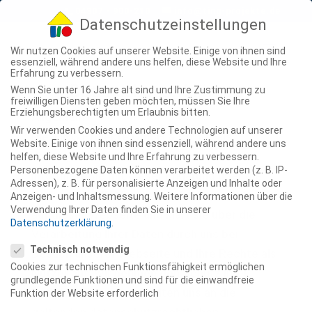
04307 - 900-210
info@ting-projekte.de
Datenschutzeinstellungen
Wir nutzen Cookies auf unserer Website. Einige von ihnen sind
essenziell, während andere uns helfen, diese Website und Ihre
Erfahrung zu verbessern.
Datenschutzerklärung
Wenn Sie unter 16 Jahre alt sind und Ihre Zustimmung zu
freiwilligen Diensten geben möchten, müssen Sie Ihre
Erziehungsberechtigten um Erlaubnis bitten.
Allgemein
Wir verwenden Cookies und andere Technologien auf unserer
Die TING Projekte GmbH & Co. KG als
Website. Einige von ihnen sind essenziell, während andere uns
datenschutzrechtlich Verantwortliche
helfen, diese Website und Ihre Erfahrung zu verbessern.
Personenbezogene Daten können verarbeitet werden (z. B. IP-
informiert Sie mit dieser Erklärung über die
Adressen), z. B. für personalisierte Anzeigen und Inhalte oder
Verwendung Ihrer personenbezogenen Daten
Anzeigen- und Inhaltsmessung.
Weitere Informationen über die
Verwendung Ihrer Daten finden Sie in unserer
auf dieser Webseite und klärt sie über die
Datenschutzerklärung
.
Verarbeitung Ihrer Daten durch uns bei
Datenschutzeinstellungen
Technisch notwendig
Besuch unserer Webseite und Ihre Rechte als
Cookies zur technischen Funktionsfähigkeit ermöglichen
Nutzer auf. Wir nehmen den Schutz Ihrer
grundlegende Funktionen und sind für die einwandfreie
Daten sehr ernst und halten uns an die
Funktion der Website erforderlich