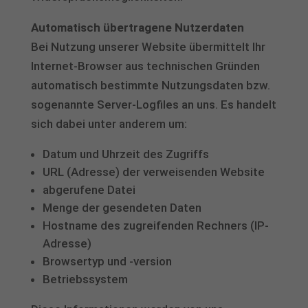
erforderlich
Automatisch übertragene Nutzerdaten
Cookie-Informationen anzeigen
Bei Nutzung unserer Website übermittelt Ihr
Aus
Auswertung (5)
Internet-Browser aus technischen Gründen
Cookies zur Auswertung sind hilfreich, um die Eigenschaften und die
automatisch bestimmte Nutzungsdaten bzw.
Benutzerfreundlichkeit dieser Website zu verbessern
sogenannte Server-Logfiles an uns. Es handelt
Cookie-Informationen anzeigen
sich dabei unter anderem um:
powered by Borlabs Cookie
Datenschutzerklärung
Impressum
Datum und Uhrzeit des Zugriffs
URL (Adresse) der verweisenden Website
abgerufene Datei
Menge der gesendeten Daten
Hostname des zugreifenden Rechners (IP-
Adresse)
Browsertyp und -version
Betriebssystem