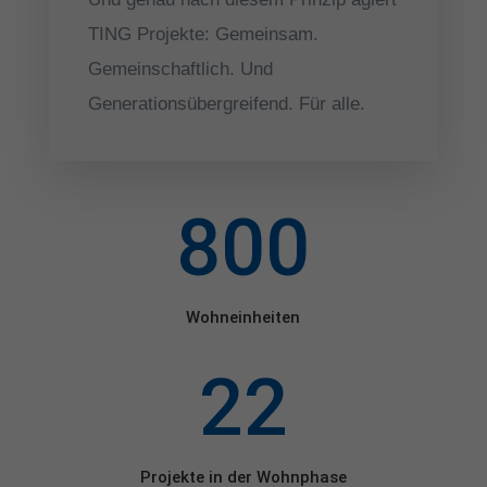
Wir verwenden Cookies und andere Technologien auf unserer
TING Projekte: Gemeinsam.
Website. Einige von ihnen sind essenziell, während andere uns
helfen, diese Website und Ihre Erfahrung zu verbessern.
Gemeinschaftlich. Und
Personenbezogene Daten können verarbeitet werden (z. B. IP-
Generationsübergreifend. Für alle.
Adressen), z. B. für personalisierte Anzeigen und Inhalte oder
Anzeigen- und Inhaltsmessung.
Weitere Informationen über die
Verwendung Ihrer Daten finden Sie in unserer
Datenschutzerklärung
.
Hier finden Sie eine Übersicht über alle verwendeten Cookies. Sie
können Ihre Einwilligung zu ganzen Kategorien geben oder sich
800
weitere Informationen anzeigen lassen und so nur bestimmte
Cookies auswählen.
Alle akzeptieren
Speichern
Wohneinheiten
Nur essenzielle Cookies akzeptieren
22
Zurück
Datenschutzeinstellungen
Technisch notwendig (1)
Cookies zur technischen Funktionsfähigkeit ermöglichen grundlegende
Projekte in der Wohnphase
Funktionen und sind für die einwandfreie Funktion der Website