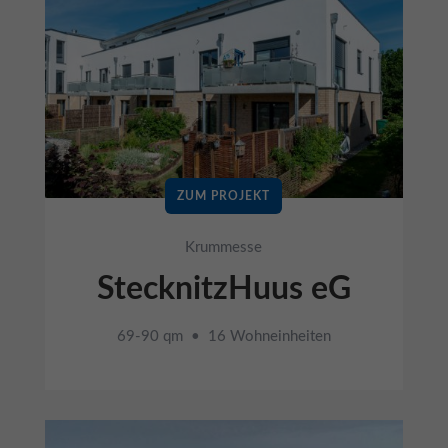
ZUM PROJEKT
Krummesse
StecknitzHuus eG
69-90 qm • 16 Wohneinheiten