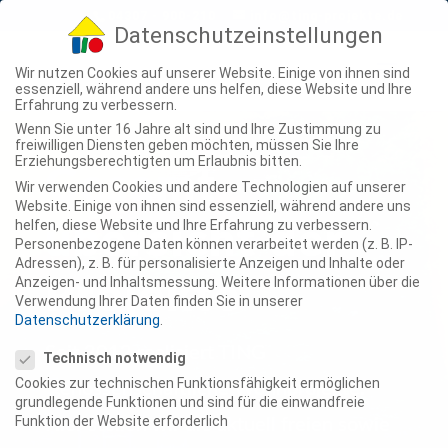
04307 - 900-210
info@ting-projekte.de
Datenschutzeinstellungen
Wir nutzen Cookies auf unserer Website. Einige von ihnen sind
essenziell, während andere uns helfen, diese Website und Ihre
Erfahrung zu verbessern.
Wenn Sie unter 16 Jahre alt sind und Ihre Zustimmung zu
freiwilligen Diensten geben möchten, müssen Sie Ihre
Erziehungsberechtigten um Erlaubnis bitten.
Gesamt­
Wir verwenden Cookies und andere Technologien auf unserer
Website. Einige von ihnen sind essenziell, während andere uns
helfen, diese Website und Ihre Erfahrung zu verbessern.
übersicht der
Personenbezogene Daten können verarbeitet werden (z. B. IP-
Adressen), z. B. für personalisierte Anzeigen und Inhalte oder
Anzeigen- und Inhaltsmessung.
Weitere Informationen über die
Projekte
Verwendung Ihrer Daten finden Sie in unserer
Datenschutzerklärung
.
Datenschutzeinstellungen
Seit 2012 realisiert TING
Technisch notwendig
Cookies zur technischen Funktionsfähigkeit ermöglichen
genossenschaftliche Wohnprojekte.
grundlegende Funktionen und sind für die einwandfreie
Funktion der Website erforderlich
Hier stellen wir die aktuell freien sowie