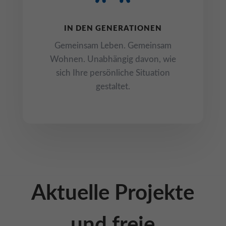
erforderlich
Cookie-Informationen anzeigen
IN DEN GENERATIONEN
Aus
Auswertung (5)
Gemeinsam Leben. Gemeinsam
Cookies zur Auswertung sind hilfreich, um die Eigenschaften und die
Wohnen. Unabhängig davon, wie
Benutzerfreundlichkeit dieser Website zu verbessern
sich Ihre persönliche Situation
Cookie-Informationen anzeigen
gestaltet.
powered by Borlabs Cookie
Datenschutzerklärung
Impressum
Aktuelle Projekte
und freie