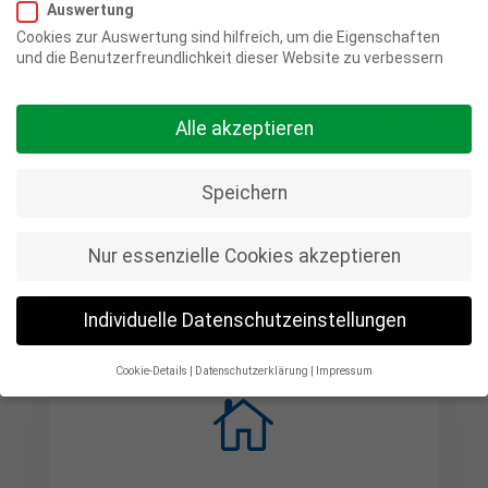
Auswertung
die bereits in der Wohnphase
Cookies zur Auswertung sind hilfreich, um die Eigenschaften
befindlichen Genossenschaften vor.
und die Benutzerfreundlichkeit dieser Website zu verbessern
Alle akzeptieren
Kontakt aufnehmen
Speichern
Nur essenzielle Cookies akzeptieren
Individuelle Datenschutzeinstellungen
Cookie-Details
Datenschutzerklärung
Impressum
Datenschutzeinstellungen

Wenn Sie unter 16 Jahre alt sind und Ihre Zustimmung zu
freiwilligen Diensten geben möchten, müssen Sie Ihre
Erziehungsberechtigten um Erlaubnis bitten.