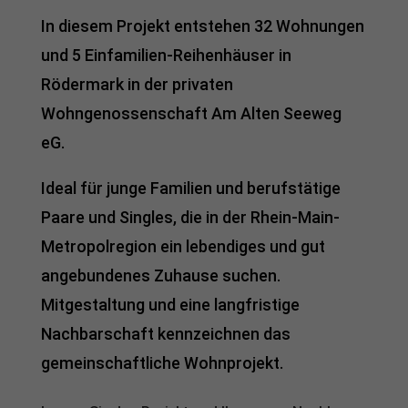
erforderlich
In diesem Projekt entstehen 32 Wohnungen
Cookie-Informationen anzeigen
und 5 Einfamilien-Reihenhäuser in
Aus
Auswertung (5)
Rödermark in der privaten
Cookies zur Auswertung sind hilfreich, um die Eigenschaften und die
Wohngenossenschaft Am Alten Seeweg
Benutzerfreundlichkeit dieser Website zu verbessern
eG.
Cookie-Informationen anzeigen
powered by Borlabs Cookie
Datenschutzerklärung
Impressum
Ideal für junge Familien und berufstätige
Paare und Singles, die in der Rhein-Main-
Metropolregion ein lebendiges und gut
angebundenes Zuhause suchen.
Mitgestaltung und eine langfristige
Nachbarschaft kennzeichnen das
gemeinschaftliche Wohnprojekt.