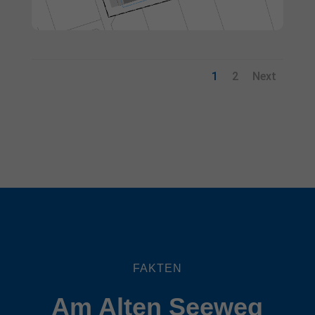
1
2
Next
FAKTEN
Am Alten Seeweg