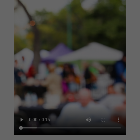
Wir verwenden Cookies und andere Technologien auf unserer
Website. Einige von ihnen sind essenziell, während andere uns
helfen, diese Website und Ihre Erfahrung zu verbessern.
Personenbezogene Daten können verarbeitet werden (z. B. IP-
Adressen), z. B. für personalisierte Anzeigen und Inhalte oder
Anzeigen- und Inhaltsmessung.
Weitere Informationen über die
Verwendung Ihrer Daten finden Sie in unserer
Datenschutzerklärung
.
Hier finden Sie eine Übersicht über alle verwendeten Cookies. Sie
können Ihre Einwilligung zu ganzen Kategorien geben oder sich
weitere Informationen anzeigen lassen und so nur bestimmte
Cookies auswählen.
Alle akzeptieren
Speichern
Nur essenzielle Cookies akzeptieren
Zurück
Datenschutzeinstellungen
Technisch notwendig (1)
Cookies zur technischen Funktionsfähigkeit ermöglichen grundlegende
Funktionen und sind für die einwandfreie Funktion der Website