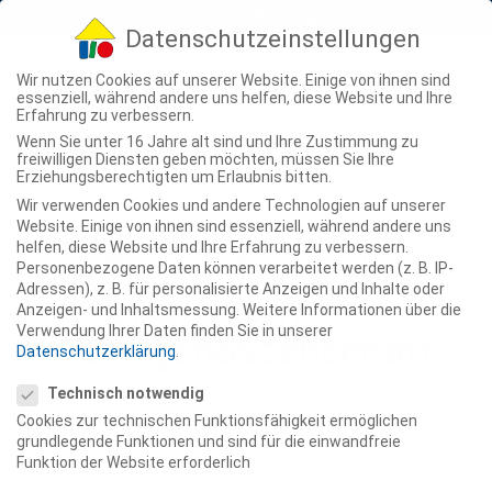
04307 - 900-210
info@ting-projekte.de
Datenschutzeinstellungen
Wir nutzen Cookies auf unserer Website. Einige von ihnen sind
essenziell, während andere uns helfen, diese Website und Ihre
Erfahrung zu verbessern.
Wenn Sie unter 16 Jahre alt sind und Ihre Zustimmung zu
freiwilligen Diensten geben möchten, müssen Sie Ihre
Erziehungsberechtigten um Erlaubnis bitten.
Wir verwenden Cookies und andere Technologien auf unserer
Lebendiges Wohnen
Website. Einige von ihnen sind essenziell, während andere uns
helfen, diese Website und Ihre Erfahrung zu verbessern.
im Rhein-Main-Gebiet
Personenbezogene Daten können verarbeitet werden (z. B. IP-
Adressen), z. B. für personalisierte Anzeigen und Inhalte oder
in der privaten
Anzeigen- und Inhaltsmessung.
Weitere Informationen über die
Verwendung Ihrer Daten finden Sie in unserer
Wohngenossenschaft
Datenschutzerklärung
.
Datenschutzeinstellungen
Technisch notwendig
Cookies zur technischen Funktionsfähigkeit ermöglichen
grundlegende Funktionen und sind für die einwandfreie
Funktion der Website erforderlich