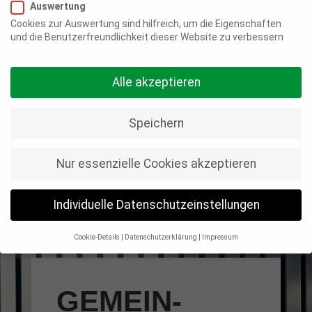
DAS
Auswertung
Cookies zur Auswertung sind hilfreich, um die Eigenschaften
und die Benutzerfreundlichkeit dieser Website zu verbessern
KÖNNEN
Alle akzeptieren
WIR
Speichern
Nur essenzielle Cookies akzeptieren
Individuelle Datenschutzeinstellungen
Cookie-Details
Datenschutzerklärung
Impressum
Datenschutzeinstellungen
Wenn Sie unter 16 Jahre alt sind und Ihre Zustimmung zu
GEMEIN­
freiwilligen Diensten geben möchten, müssen Sie Ihre
Erziehungsberechtigten um Erlaubnis bitten.