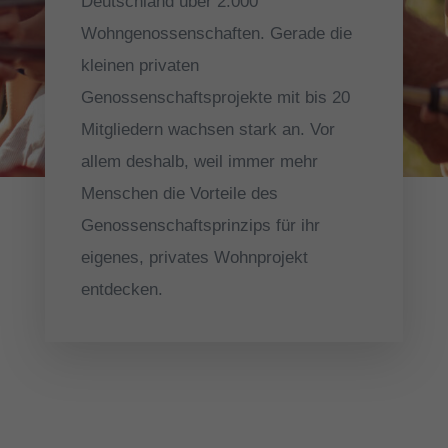
Deutschland über 2.000
erforderlich
Wohngenossenschaften. Gerade die
Cookie-Informationen anzeigen
kleinen privaten
Aus
Auswertung (5)
Genossenschaftsprojekte mit bis 20
Cookies zur Auswertung sind hilfreich, um die Eigenschaften und die
Mitgliedern wachsen stark an. Vor
Benutzerfreundlichkeit dieser Website zu verbessern
Cookie-Informationen anzeigen
allem deshalb, weil immer mehr
powered by Borlabs Cookie
Menschen die Vorteile des
Datenschutzerklärung
Impressum
Genossenschaftsprinzips für ihr
eigenes, privates Wohnprojekt
entdecken.