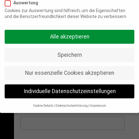
Exposé
Auswertung
Cookies zur Auswertung sind hilfreich, um die Eigenschaften
und die Benutzerfreundlichkeit dieser Website zu verbessern
💌
Laden Sie sich gleich hier das Exposé Op’n
Holm herunter. Einfach Kontaktdaten
Alle akzeptieren
Einpflegen und Sie werden auf das Expose
weitergeleitet.
Speichern
Name
*
Nur essenzielle Cookies akzeptieren
Individuelle Datenschutzeinstellungen
Vorname
Nachname
Cookie-Details
Datenschutzerklärung
Impressum
Telefon
*
Datenschutzeinstellungen
Wenn Sie unter 16 Jahre alt sind und Ihre Zustimmung zu
freiwilligen Diensten geben möchten, müssen Sie Ihre
Erziehungsberechtigten um Erlaubnis bitten.