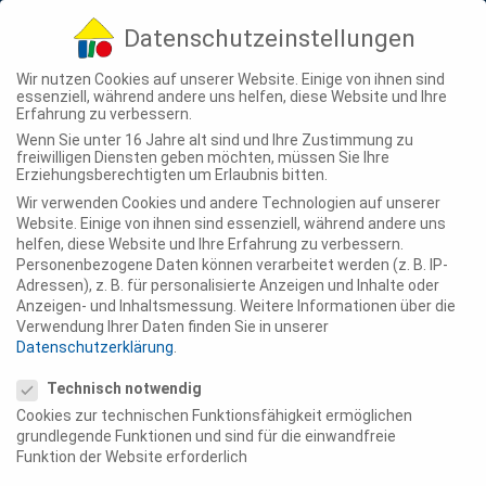
04307 - 900-210
info@ting-projekte.de
Datenschutzeinstellungen
Wir nutzen Cookies auf unserer Website. Einige von ihnen sind
essenziell, während andere uns helfen, diese Website und Ihre
Erfahrung zu verbessern.
Wenn Sie unter 16 Jahre alt sind und Ihre Zustimmung zu
freiwilligen Diensten geben möchten, müssen Sie Ihre
DOWNLOAD
Erziehungsberechtigten um Erlaubnis bitten.
Exposé
Wir verwenden Cookies und andere Technologien auf unserer
Op’n Holm
Website. Einige von ihnen sind essenziell, während andere uns
helfen, diese Website und Ihre Erfahrung zu verbessern.
Personenbezogene Daten können verarbeitet werden (z. B. IP-
Adressen), z. B. für personalisierte Anzeigen und Inhalte oder
Das Exposé zur
privaten Wohngenossenschaft
Anzeigen- und Inhaltsmessung.
Weitere Informationen über die
„Op’n Holm“
ist fertiggestellt. Einfach
Verwendung Ihrer Daten finden Sie in unserer
downloaden und gern Kontakt zum TING-Team
Datenschutzerklärung
.
Datenschutzeinstellungen
aufnehmen.
Technisch notwendig
Cookies zur technischen Funktionsfähigkeit ermöglichen
grundlegende Funktionen und sind für die einwandfreie
Funktion der Website erforderlich