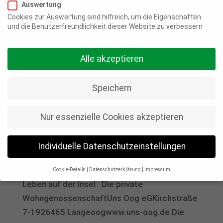
Auswertung
Cookies zur Auswertung sind hilfreich, um die Eigenschaften
und die Benutzerfreundlichkeit dieser Website zu verbessern
Alle akzeptieren
Speichern
Nur essenzielle Cookies akzeptieren
Individuelle Datenschutzeinstellungen
Wohngenossenschaft Uns Oog eG
30 Nov., 2021
Cookie-Details
Datenschutzerklärung
Impressum
Datenschutzeinstellungen
Leben auf der Insel Die private
WohngenossenschaftUns Oog eGKirchstraße
Wenn Sie unter 16 Jahre alt sind und Ihre Zustimmung zu
7-1926465 Langeoogwww.uns-oog.de Die
freiwilligen Diensten geben möchten, müssen Sie Ihre
Erziehungsberechtigten um Erlaubnis bitten.