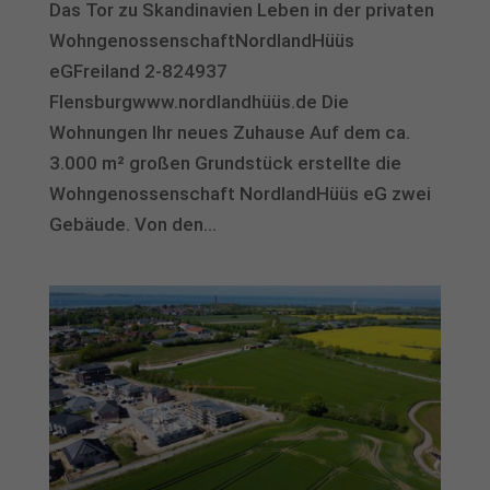
Das Tor zu Skandinavien Leben in der privaten
erforderlich
WohngenossenschaftNordlandHüüs
Cookie-Informationen anzeigen
eGFreiland 2-824937
Aus
Auswertung (5)
Flensburgwww.nordlandhüüs.de Die
Cookies zur Auswertung sind hilfreich, um die Eigenschaften und die
Wohnungen Ihr neues Zuhause Auf dem ca.
Benutzerfreundlichkeit dieser Website zu verbessern
3.000 m² großen Grundstück erstellte die
Cookie-Informationen anzeigen
Wohngenossenschaft NordlandHüüs eG zwei
powered by Borlabs Cookie
Datenschutzerklärung
Impressum
Gebäude. Von den...