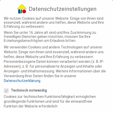
04307 - 900-210
info@ting-projekte.de
Datenschutzeinstellungen
Wir nutzen Cookies auf unserer Website. Einige von ihnen sind
essenziell, während andere uns helfen, diese Website und Ihre
Erfahrung zu verbessern.
Wenn Sie unter 16 Jahre alt sind und Ihre Zustimmung zu
freiwilligen Diensten geben möchten, müssen Sie Ihre
Erziehungsberechtigten um Erlaubnis bitten.
flairHouse Norderstedt eG
Wir verwenden Cookies und andere Technologien auf unserer
7 Dez., 2022
Website. Einige von ihnen sind essenziell, während andere uns
helfen, diese Website und Ihre Erfahrung zu verbessern.
Personenbezogene Daten können verarbeitet werden (z. B. IP-
Holzbau in einzigartiger Architektur Wohnen
Adressen), z. B. für personalisierte Anzeigen und Inhalte oder
für alle Lebensphasen in derflairHouse
Anzeigen- und Inhaltsmessung.
Weitere Informationen über die
Norderstedt eGHermann-Klingenberg-Ring
Verwendung Ihrer Daten finden Sie in unserer
Datenschutzerklärung
.
32-3822844 Nordersted Die Häuser Ihr neues
Datenschutzeinstellungen
Zuhause Die Holzrahmenbauweise ermöglicht
Technisch notwendig
Cookies zur technischen Funktionsfähigkeit ermöglichen
einen schlanken Wandaufbau für mehr
grundlegende Funktionen und sind für die einwandfreie
Wohnfläche und...
Funktion der Website erforderlich