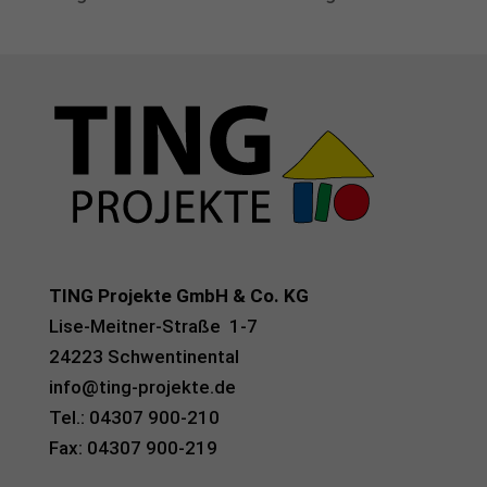
erforderlich
Cookie-Informationen anzeigen
Aus
Auswertung (5)
Cookies zur Auswertung sind hilfreich, um die Eigenschaften und die
Benutzerfreundlichkeit dieser Website zu verbessern
Cookie-Informationen anzeigen
powered by Borlabs Cookie
Datenschutzerklärung
Impressum
TING Projekte GmbH & Co. KG
Lise-Meitner-Straße 1-7
24223 Schwentinental
info@ting-projekte.de
Tel.: 04307 900-210
Fax: 04307 900-219