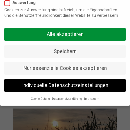
Auswertung
23 Juni, 2025
|
Aktuelles
,
Presse
Cookies zur Auswertung sind hilfreich, um die Eigenschaften
und die Benutzerfreundlichkeit dieser Website zu verbessern
Im Neubaugebiet „Zur Schille“ in Bennigsen
entsteht ein innovatives Wohnprojekt für alle
Alle akzeptieren
Generationen: die Wohngenossenschaft Zur
Schille eG wird ein gemeinschaftliches,
Speichern
nachhaltiges und lebendiges Nach-
barschaftsquartier für Familien, Paare, Singles
und Senior*innen. Als Projektentwickler lädt
Nur essenzielle Cookies akzeptieren
TING Projekte alle Interessierten herzlich zur
öffentlichen Informationsveranstaltung am
Individuelle Datenschutzeinstellungen
27. Juni 2025 ein.
Cookie-Details
Datenschutzerklärung
Impressum
Datenschutzeinstellungen
Wenn Sie unter 16 Jahre alt sind und Ihre Zustimmung zu
freiwilligen Diensten geben möchten, müssen Sie Ihre
Erziehungsberechtigten um Erlaubnis bitten.