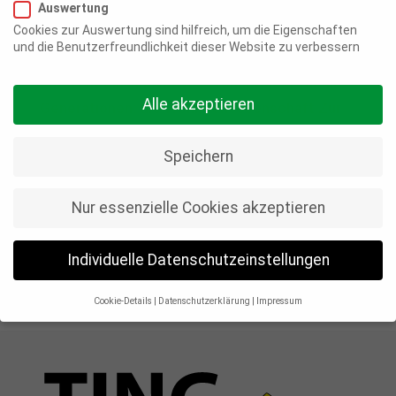
Auswertung
23 Juni, 2025
|
Aktuelles
,
Presse
Cookies zur Auswertung sind hilfreich, um die Eigenschaften
und die Benutzerfreundlichkeit dieser Website zu verbessern
Im Neubaugebiet „Zur Schille“ in Bennigsen
entsteht ein innovatives Wohnprojekt für alle
Alle akzeptieren
Generationen: die Wohngenossenschaft Zur
Schille eG wird ein gemeinschaftliches,
Speichern
nachhaltiges und lebendiges Nach-
barschaftsquartier für Familien, Paare, Singles
und Senior*innen. Als Projektentwickler lädt
Nur essenzielle Cookies akzeptieren
TING Projekte alle Interessierten herzlich zur
öffentlichen Informationsveranstaltung am
Individuelle Datenschutzeinstellungen
27. Juni 2025 ein.
Cookie-Details
Datenschutzerklärung
Impressum
Datenschutzeinstellungen
Wenn Sie unter 16 Jahre alt sind und Ihre Zustimmung zu
freiwilligen Diensten geben möchten, müssen Sie Ihre
Erziehungsberechtigten um Erlaubnis bitten.