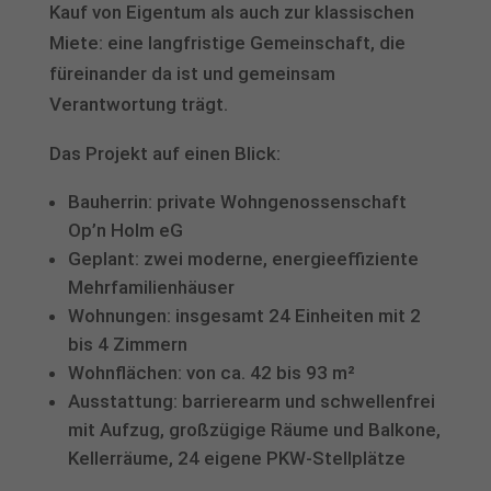
Kauf von Eigentum als auch zur klassischen
Wir verwenden Cookies und andere Technologien auf unserer
Miete: eine langfristige Gemeinschaft, die
Website. Einige von ihnen sind essenziell, während andere uns
helfen, diese Website und Ihre Erfahrung zu verbessern.
füreinander da ist und gemeinsam
Personenbezogene Daten können verarbeitet werden (z. B. IP-
Verantwortung trägt.
Adressen), z. B. für personalisierte Anzeigen und Inhalte oder
Anzeigen- und Inhaltsmessung.
Weitere Informationen über die
Verwendung Ihrer Daten finden Sie in unserer
Das Projekt auf einen Blick:
Datenschutzerklärung
.
Hier finden Sie eine Übersicht über alle verwendeten Cookies. Sie
Bauherrin: private Wohngenossenschaft
können Ihre Einwilligung zu ganzen Kategorien geben oder sich
weitere Informationen anzeigen lassen und so nur bestimmte
Op’n Holm eG
Cookies auswählen.
Geplant: zwei moderne, energieeffiziente
Alle akzeptieren
Speichern
Mehrfamilienhäuser
Wohnungen: insgesamt 24 Einheiten mit 2
bis 4 Zimmern
Nur essenzielle Cookies akzeptieren
Wohnflächen: von ca. 42 bis 93 m²
Zurück
Ausstattung: barrierearm und schwellenfrei
Datenschutzeinstellungen
mit Aufzug, großzügige Räume und Balkone,
Technisch notwendig (1)
Kellerräume, 24 eigene PKW-Stellplätze
Cookies zur technischen Funktionsfähigkeit ermöglichen grundlegende
Funktionen und sind für die einwandfreie Funktion der Website