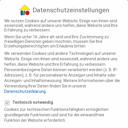
04307 - 900-210
info@ting-projekte.de
Datenschutzeinstellungen
Wir nutzen Cookies auf unserer Website. Einige von ihnen sind
essenziell, während andere uns helfen, diese Website und Ihre
Erfahrung zu verbessern.
Wenn Sie unter 16 Jahre alt sind und Ihre Zustimmung zu
freiwilligen Diensten geben möchten, müssen Sie Ihre
Erziehungsberechtigten um Erlaubnis bitten.
Zukunftsweisendes
Wir verwenden Cookies und andere Technologien auf unserer
Wohnprojekt „Op’n Holm eG“ in
Website. Einige von ihnen sind essenziell, während andere uns
Heide-Süderholm –
helfen, diese Website und Ihre Erfahrung zu verbessern.
Personenbezogene Daten können verarbeitet werden (z. B. IP-
Presseinformation
Adressen), z. B. für personalisierte Anzeigen und Inhalte oder
Anzeigen- und Inhaltsmessung.
Weitere Informationen über die
26 Feb., 2026
|
Presse
Verwendung Ihrer Daten finden Sie in unserer
Datenschutzerklärung
.
Datenschutzeinstellungen
Technisch notwendig
Cookies zur technischen Funktionsfähigkeit ermöglichen
grundlegende Funktionen und sind für die einwandfreie
Funktion der Website erforderlich