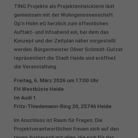
erforderlich
TING Projekte als Projektentwicklerin lädt
Cookie-Informationen anzeigen
gemeinsam mit der Wohngenossenschaft
Op’n Holm eG herzlich zum öffentlichen
Aus
Auswertung (5)
Auftakt- und Infoabend ein, bei dem das
Cookies zur Auswertung sind hilfreich, um die Eigenschaften und die
Konzept und der Zeitplan näher vorgestellt
Benutzerfreundlichkeit dieser Website zu verbessern
werden. Bürgermeister Oliver Schmidt-Gutzat
Cookie-Informationen anzeigen
repräsentiert die Stadt Heide und eröffnet
powered by Borlabs Cookie
Datenschutzerklärung
Impressum
die Veranstaltung.
Freitag, 6. März 2026 um 17:00 Uhr
FH Westküste Heide
Im Audi 1
Fritz-Thiedemann-Ring 20, 25746 Heide
Im Anschluss ist Raum für Fragen. Die
Projektverantwortlichen freuen sich auf den
regen Austausch mit allen, die sich für das