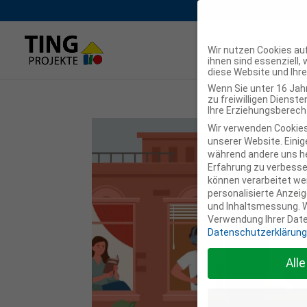
Wir nutzen Cookies auf
ihnen sind essenziell,
diese Website und Ihr
Wenn Sie unter 16 Jah
zu freiwilligen Diens
Ihre Erziehungsberecht
Wir verwenden Cookies
unserer Website. Einige
während andere uns he
Erfahrung zu verbesse
können verarbeitet werd
personalisierte Anzeig
und Inhaltsmessung.
W
Verwendung Ihrer Daten
Datenschutzerklärung
All