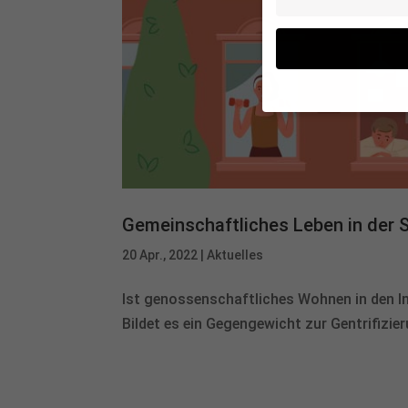
Wenn Sie unter 16 Jah
Erziehungsberechtigte
Wir verwenden Cookies
andere uns helfen, die
Gemeinschaftliches Leben in der 
werden (z. B. IP-Adres
Weitere Informationen 
20 Apr., 2022
|
Aktuelles
Hier finden Sie eine Ü
geben oder sich weite
Ist genossenschaftliches Wohnen in den I
Alle akzeptieren
Bildet es ein Gegengewicht zur Gentrifizie
Datenschutzeinstellu
Technisch notwen
Cookies zur technischen 
Website erforderlich