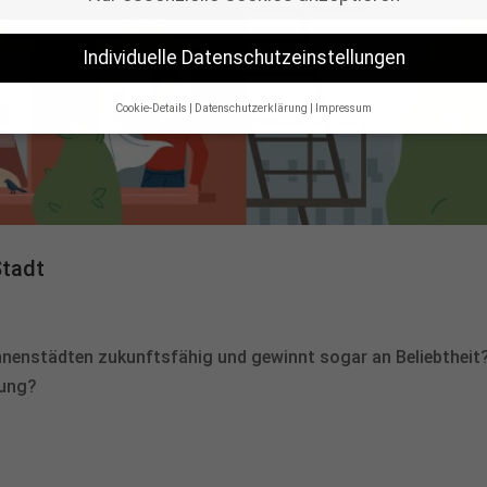
Individuelle Datenschutzeinstellungen
Cookie-Details
Datenschutzerklärung
Impressum
Datenschutzeinstellungen
re alt sind und Ihre Zustimmung zu freiwilligen Diensten geben möcht
n um Erlaubnis bitten.
 und andere Technologien auf unserer Website. Einige von ihnen sind 
se Website und Ihre Erfahrung zu verbessern.
Personenbezogene Daten
Stadt
sen), z. B. für personalisierte Anzeigen und Inhalte oder Anzeigen- un
über die Verwendung Ihrer Daten finden Sie in unserer
Datenschutzer
bersicht über alle verwendeten Cookies. Sie können Ihre Einwilligung z
re Informationen anzeigen lassen und so nur bestimmte Cookies ausw
nnenstädten zukunftsfähig und gewinnt sogar an Beliebtheit
Speichern
Nur essenzielle Cookies akzeptieren
rung?
ngen
dig (1)
Funktionsfähigkeit ermöglichen grundlegende Funktionen und sind für die einwan