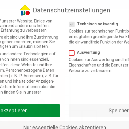
Datenschutzeinstellungen
Datenschutzeinstellungen
Projekte
 unserer Website. Einige von
Technisch notwendig
 während andere uns helfen,
e Erfahrung zu verbessern.
Cookies zur technischen Funktio
ermöglichen grundlegende Funkt
re alt sind und Ihre Zustimmung
ten geben möchten, müssen Sie
die einwandfreie Funktion der We
igten um Erlaubnis bitten.
Auswertung
 und andere Technologien auf
 von ihnen sind essenziell,
Cookies zur Auswertung sind hilf
lfen, diese Website und Ihre
Eigenschaften und die Benutzerf
rn.
Personenbezogene Daten
Website zu verbessern
en (z. B. IP-Adressen), z. B. für
en und Inhalte oder Anzeigen-
eitere Informationen über die
 finden Sie in unserer
.
e akzeptieren
Speicher
Nur essenzielle Cookies akzeptieren