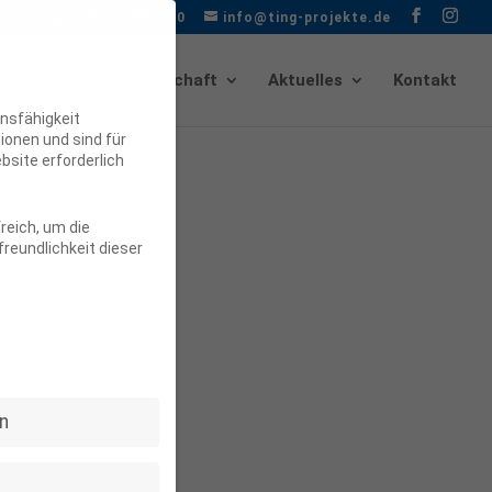
04307 - 900-210
info@ting-projekte.de
TING
Genossenschaft
Aktuelles
Kontakt
nsfähigkeit
ionen und sind für
bsite erforderlich
reich, um die
reundlichkeit dieser
n