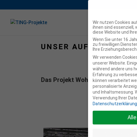
Wir nutzen Cookies auf
ihnen sind essenziell,
diese Website und Ihr
Wenn Sie unter 16 Jah
zu freiwilligen Diens
UNSER AUFTRITT AUF
Ihre Erziehungsberecht
Wir verwenden Cookies
unserer Website. Einige
während andere uns he
Erfahrung zu verbesse
Das Projekt Wohngenossenschaft 
können verarbeitet werd
personalisierte Anzeig
und Inhaltsmessung.
W
Verwendung Ihrer Daten
Datenschutzerklärung
All