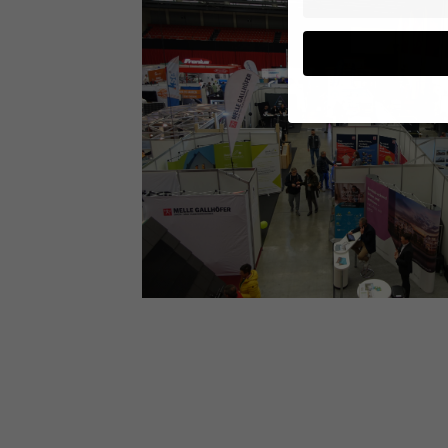
Wenn Sie unter 16 Jah
Erziehungsberechtigte
Wir verwenden Cookies
andere uns helfen, die
werden (z. B. IP-Adres
Weitere Informationen 
Hier finden Sie eine Ü
geben oder sich weite
Alle akzeptieren
Datenschutzeinstellu
Technisch notwen
Cookies zur technischen 
Website erforderlich