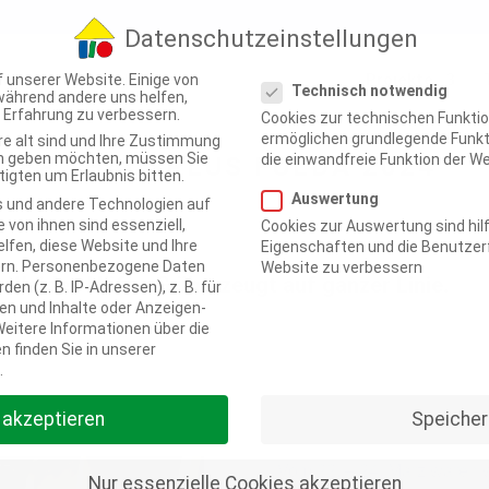
Datenschutzeinstellungen
Datenschutzeinstellungen
Projekte
 unserer Website. Einige von
Technisch notwendig
 während andere uns helfen,
e Erfahrung zu verbessern.
Cookies zur technischen Funktio
ermöglichen grundlegende Funkt
re alt sind und Ihre Zustimmung
ten geben möchten, müssen Sie
die einwandfreie Funktion der We
 DER „HAUSPLUS FULDA 2024“
igten um Erlaubnis bitten.
Auswertung
 und andere Technologien auf
 von ihnen sind essenziell,
Cookies zur Auswertung sind hilf
lfen, diese Website und Ihre
Eigenschaften und die Benutzerf
rn.
Personenbezogene Daten
Website zu verbessern
Waides Höfe eG überzeugt auf ganzer Linie.
en (z. B. IP-Adressen), z. B. für
en und Inhalte oder Anzeigen-
eitere Informationen über die
 finden Sie in unserer
.
e akzeptieren
Speicher
Vom 22. – 24. März waren w
Nur essenzielle Cookies akzeptieren