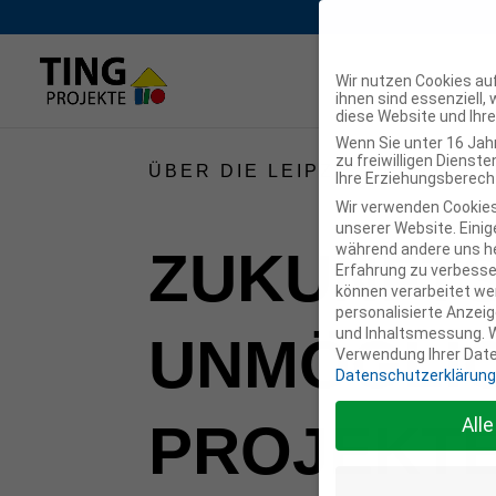
Wir nutzen Cookies auf
ihnen sind essenziell,
diese Website und Ihr
Wenn Sie unter 16 Jah
zu freiwilligen Diens
ÜBER DIE LEIPZIG CHARTA 20
Ihre Erziehungsberecht
Wir verwenden Cookies
unserer Website. Einige
während andere uns he
ZUKUNFTS
Erfahrung zu verbesse
können verarbeitet werd
personalisierte Anzeig
und Inhaltsmessung.
W
UNMÖGLIC
Verwendung Ihrer Daten
Datenschutzerklärung
PROJEKT
All