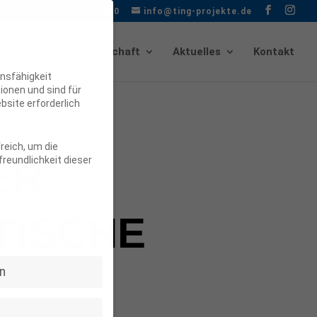
04307 - 900-210
info@ting-projekte.de
TING
Genossenschaft
Aktuelles
Kontakt
nsfähigkeit
ionen und sind für
bsite erforderlich
reich, um die
ER
reundlichkeit dieser
TISCHE
n