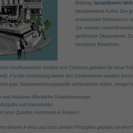
Bildung,
bezahlbarem Woh
beispielweise Kultur. Die gr
erneuerbare Ressourcen und 
Sie vernetzt umweltfreundl
gefährdete Ökosysteme. Daf
einzelnen Bewohner.
tlichen Strukturwandel werden uns Chancen geboten für neue For
adt). Für die Umsetzung dieser drei Dimensionen wurden durch 
eine gute Stadtentwicklungspolitik sicherstellen sollen, einige ha
e und inklusive öffentliche Daseinsvorsorge.
rtizipativ und koproduktiv.
 Ort (also Quartier, Kommune & Region).
mit diesem Fokus und nach diesen Prinzipien geplant, ist eine h