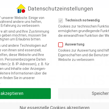
Datenschutzeinstellungen
Datenschutzeinstellungen
Projekte
 unserer Website. Einige von
Technisch notwendig
 während andere uns helfen,
e Erfahrung zu verbessern.
Cookies zur technischen Funktio
ermöglichen grundlegende Funkt
re alt sind und Ihre Zustimmung
ten geben möchten, müssen Sie
die einwandfreie Funktion der We
20
igten um Erlaubnis bitten.
Auswertung
 und andere Technologien auf
 von ihnen sind essenziell,
Cookies zur Auswertung sind hilf
lfen, diese Website und Ihre
TRÄCHTIG OD
Eigenschaften und die Benutzerf
rn.
Personenbezogene Daten
Website zu verbessern
en (z. B. IP-Adressen), z. B. für
en und Inhalte oder Anzeigen-
eitere Informationen über die
H: EINE HOLIS
 finden Sie in unserer
.
ENTWICKLUNG
e akzeptieren
Speicher
Nur essenzielle Cookies akzeptieren