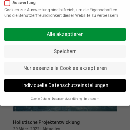
Auswertung
Cookies zur Auswertung sind hilfreich, um die Eigenschaften
Ist genossenschaftliches Wohnen in den
und die Benutzerfreundlichkeit dieser Website zu verbessern
Innenstädten zukunftsfähig und gewinnt
sogar an Beliebtheit? Bildet es ein
Alle akzeptieren
Gegengewicht zur Gentrifizierung?
Speichern
Nur essenzielle Cookies akzeptieren
Individuelle Datenschutzeinstellungen
Cookie-Details
Datenschutzerklärung
Impressum
Datenschutzeinstellungen
Wenn Sie unter 16 Jahre alt sind und Ihre Zustimmung zu
Holistische Projektentwicklung
freiwilligen Diensten geben möchten, müssen Sie Ihre
Erziehungsberechtigten um Erlaubnis bitten.
29 März, 2022
|
Aktuelles