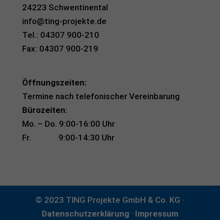
erforderlich
24223 Schwentinental
Cookie-Informationen anzeigen
info@ting-projekte.de
Tel.: 04307 900-210
Aus
Auswertung (5)
Fax: 04307 900-219
Cookies zur Auswertung sind hilfreich, um die Eigenschaften und die
Benutzerfreundlichkeit dieser Website zu verbessern
Cookie-Informationen anzeigen
Öffnungszeiten:
powered by Borlabs Cookie
Termine nach telefonischer Vereinbarung
Datenschutzerklärung
Impressum
Bürozeiten
:
Mo. – Do. 9:00-16:00 Uhr
Fr. 9:00-14:30 Uhr
© 2023 TING Projekte GmbH & Co. KG ·
Datenschutzerklärung
·
Impressum